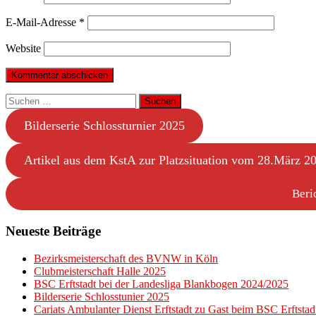
E-Mail-Adresse
*
Website
Suchen
nach:
Bilderserie Schlossturnier 2025
Artikel aus dem KstA zur Platzsituation vom 28.März 2
Beri
Neueste Beiträge
Bezirksmeisterschaft des BVNW in Köln
Clubmeisterschaft Halle 2025
BSC Erftstadt bei der Landesliga Blankbogen 2024/2025
Bilderserie Schlosstunier 2025
Cariats Ambulanter Dienst Erftstadt zu Gast beim BSC Erftstad