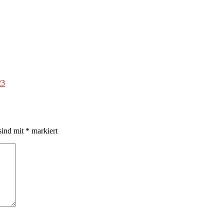
23
sind mit
*
markiert