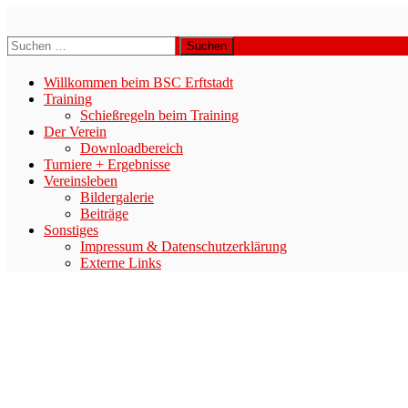
Zum
Inhalt
BSC-ERFTSTADT E.V.
Suchen
springen
nach:
Willkommen beim BSC Erftstadt
Training
Schießregeln beim Training
Der Verein
Downloadbereich
Turniere + Ergebnisse
Vereinsleben
Bildergalerie
Beiträge
Sonstiges
Impressum & Datenschutzerklärung
Externe Links