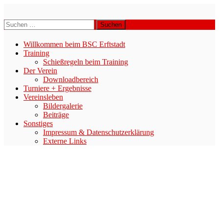
Zum
Inhalt
BSC-ERFTSTADT E.V.
Suchen
springen
nach:
Willkommen beim BSC Erftstadt
Training
Schießregeln beim Training
Der Verein
Downloadbereich
Turniere + Ergebnisse
Vereinsleben
Bildergalerie
Beiträge
Sonstiges
Impressum & Datenschutzerklärung
Externe Links