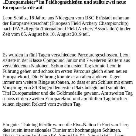
„Europameister“ im Feldbognschießen und stellte zwei neue
Europarekorde auf
Leon Schütz, 16 Jahre, aus Nideggen vom BSC Erftstadt nahm an
der Europameisterschaft (European Field Archery Championchip)
nach IFAA-Regeln (International Field Archery Association) in der
Zeit vom 05. August bis 10. August 2019 teil.
Es wurden in fünf Tagen verschiedene Parcoure geschossen. Leon
startete in der Klasse Compound Junior mit 7 weiteren Startern aus
verschiedenen Nationen. Schon am ersten Tag konnte Leon in
Führung gehen und schoss im ersten Parcours gleich einen neuen
Europarekord. Die Führung konnte er an allen anderen Tagen
immer um weitere Ringe ausbauen, so dass er am Schluss mit einem
Vorsprung von 89 Ringen den ersten Platz belegte und somit den
Titel Europameister und die Goldmedaille gewann. Am zweiten Tag
schoss er den zweiten Europarekord und am fünften Tag brach er
seinen eigenen Rekord vom zweiten Tag.
Ein gutes Training hierfür waren die Five-Nation in Fort van Lier;
dies ist ein internationales Turnier mit hochrangigen Schützen.
Dieses Turnier fand vom 03. August bis 04. August statt – Leon