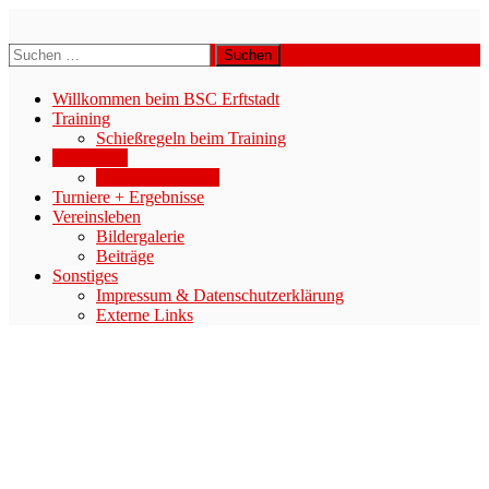
Zum
Inhalt
BSC-ERFTSTADT E.V.
Suchen
springen
nach:
Willkommen beim BSC Erftstadt
Training
Schießregeln beim Training
Der Verein
Downloadbereich
Turniere + Ergebnisse
Vereinsleben
Bildergalerie
Beiträge
Sonstiges
Impressum & Datenschutzerklärung
Externe Links