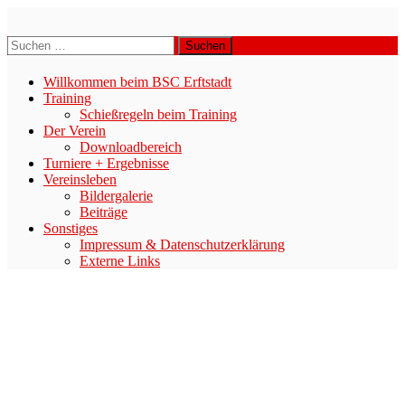
Zum
Inhalt
BSC-ERFTSTADT E.V.
Suchen
springen
nach:
Willkommen beim BSC Erftstadt
Training
Schießregeln beim Training
Der Verein
Downloadbereich
Turniere + Ergebnisse
Vereinsleben
Bildergalerie
Beiträge
Sonstiges
Impressum & Datenschutzerklärung
Externe Links