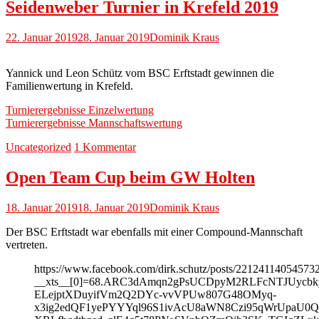
Seidenweber Turnier in Krefeld 2019
22. Januar 2019
28. Januar 2019
Dominik Kraus
Yannick und Leon Schütz vom BSC Erftstadt gewinnen die
Familienwertung in Krefeld.
Turnierergebnisse Einzelwertung
Turnierergebnisse Mannschaftswertung
Uncategorized
1 Kommentar
Open Team Cup beim GW Holten
18. Januar 2019
18. Januar 2019
Dominik Kraus
Der BSC Erftstadt war ebenfalls mit einer Compound-Mannschaft
vertreten.
https://www.facebook.com/dirk.schutz/posts/22124114054573
__xts__[0]=68.ARC3dAmqn2gPsUCDpyM2RLFcNTJUycbk
ELejptXDuyifVm2Q2DYc-vvVPUw807G48OMyq-
x3ig2edQF1yePYYYql96S1ivAcU8aWN8Czi95qWrUpaU0Qa